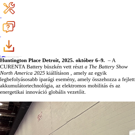
Regisztrációs garancia
GYIK
Letöltés
Legyen kereskedő
Vegye fel velünk a kapcsolatot
Itthon
>
Hír
>
Vállalati hírek
>
A CURENTA Battery következő generációs akkumulátormegoldásait mutatja be a 2025-ös Battery Show North America kiállításon
20,Oct. 2025
A CURENTA Battery következő generációs akkumulátormegoldásait mutatja be a 2025-ös Battery Show North America kiállításon
Huntington Place Detroit, 2025. október 6–9.
– A
CURENTA Battery büszkén vett részt
a The Battery Show
North America 2025
kiállításon , amely az egyik
legbefolyásosabb iparági esemény, amely összehozza a fejlett
akkumulátortechnológia, az elektromos mobilitás és az
energetikai innováció globális vezetőit.