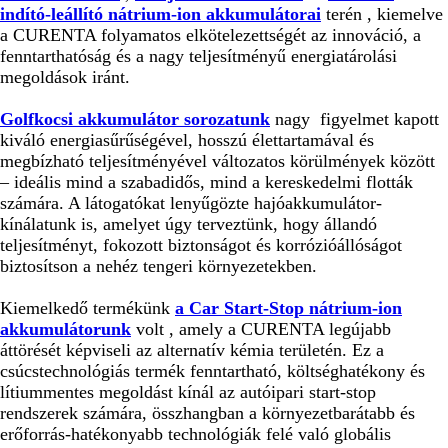
indító-leállító nátrium-ion akkumulátorai
terén , kiemelve
a CURENTA folyamatos elkötelezettségét az innováció, a
fenntarthatóság és a nagy teljesítményű energiatárolási
megoldások iránt.
Golfkocsi akkumulátor sorozatunk
nagy figyelmet kapott
kiváló energiasűrűségével, hosszú élettartamával és
megbízható teljesítményével változatos körülmények között
– ideális mind a szabadidős, mind a kereskedelmi flották
számára. A látogatókat lenyűgözte hajóakkumulátor-
kínálatunk is, amelyet úgy terveztünk, hogy állandó
teljesítményt, fokozott biztonságot és korrózióállóságot
biztosítson a nehéz tengeri környezetekben.
Kiemelkedő termékünk
a Car Start-Stop nátrium-ion
akkumulátorunk
volt , amely a CURENTA legújabb
áttörését képviseli az alternatív kémia területén. Ez a
csúcstechnológiás termék fenntartható, költséghatékony és
lítiummentes megoldást kínál az autóipari start-stop
rendszerek számára, összhangban a környezetbarátabb és
erőforrás-hatékonyabb technológiák felé való globális