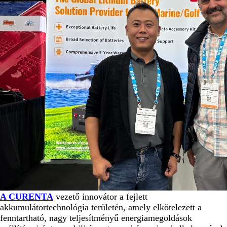
A CURENTA akkumulátorról
A CURENTA
vezető innovátor a fejlett
akkumulátortechnológia területén, amely elkötelezett a
fenntartható, nagy teljesítményű energiamegoldások