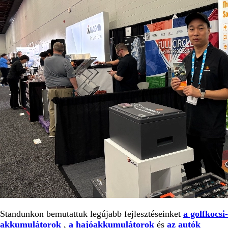
Standunkon bemutattuk legújabb fejlesztéseinket
a golfkocsi-
akkumulátorok
,
a hajóakkumulátorok
és
az autók